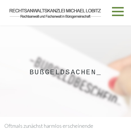
Toggl
navig
BUßGELDSACHEN_
Oftmals zunächst harmlos erscheinende